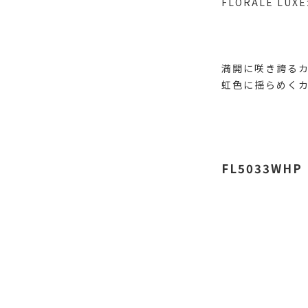
FLORALE L
満開に咲き誇る
虹色に揺らめくカ
FL5033WHP