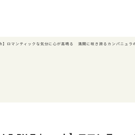
Triumph】ロマンティックな気分に心が高鳴る 満開に咲き誇るカンパニュ