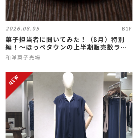
2026.08.05
B1F
菓子担当者に聞いてみた！（8月）特別
編！～ほっぺタウンの上半期販売数ラン
キング～
和洋菓子売場