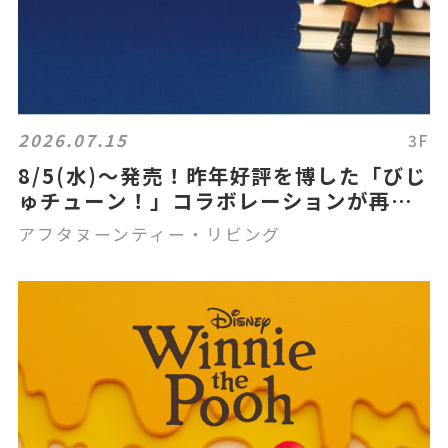
2026.07.15
3F
8/5(水)～発売！昨年好評を博した「びじ
ゅチューン！」コラボレーションが再登
場
アフタヌーンティー・リビング