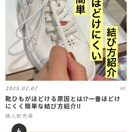
2025.02.07
4F
靴ひもがほどける原因とは⁉️一番ほどけ
にくく簡単な結び方紹介‼️
婦人靴売場