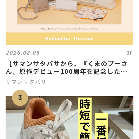
2026.08.05
3F
【サマンサタバサから、『くまのプーさ
ん』原作デビュー100周年を記念した
「クラシック プー」コレクションを発
サマンサタバサ
売！】