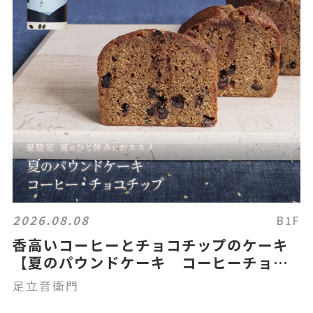
2026.08.08
B1F
香高いコーヒーとチョコチップのケーキ
【夏のパウンドケーキ コーヒーチョコ
チップ】
足立音衛門