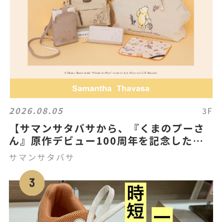
2026.08.05
3F
【サマンサタバサから、『くまのプーさ
ん』原作デビュー100周年を記念した
「クラシック プー」コレクションを発
サマンサタバサ
売！】