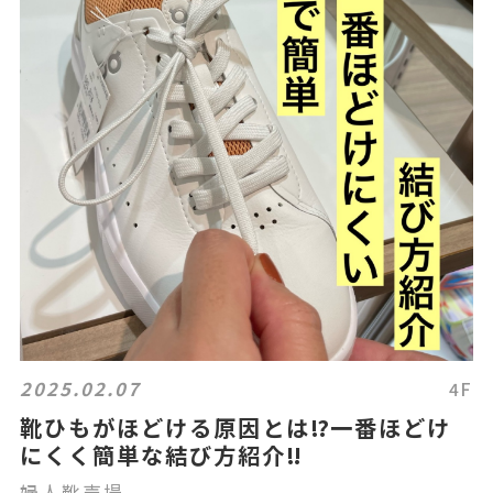
2025.02.07
4F
靴ひもがほどける原因とは⁉️一番ほどけ
にくく簡単な結び方紹介‼️
婦人靴売場