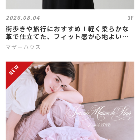
2026.08.04
3F
街歩きや旅行におすすめ！軽く柔らかな
革で仕立てた、フィット感が心地よい
2wayバッグ。
マザーハウス