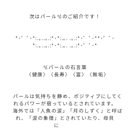
次はパール🫧のご紹介です！
*･゜ﾟ･*:.｡..｡.:*･*:.｡. .｡.:*･゜ﾟ･**･゜ﾟ･
*:.｡..｡.:*･*:.｡. .｡.:*･゜ﾟ･*
🫧パールの石言葉
〈健康〉〈長寿〉〈富〉〈無垢〉
パールは気持ちを静め、ポジティブにしてく
れるパワーが宿っているとされています。
海外では「人魚の涙」「月のしずく」と呼ば
れ、「涙の象徴」とされていたり、母貝
に