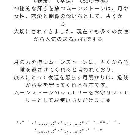
〈健康〉〈幸運〉〈恋の予感〉
神秘的な輝きを放つムーンストーンは、月や
女性、恋愛と関係の深い石として、古くか
ら
大切にされてきました。現在でも多くの女性
から人気のあるお石です♡
月の力を持つムーンストーンは、古くから危
険を遠ざけてくれると言われており、
旅人にとって夜道を照らす月明かりは、危険
から身を守ってくれる存在です。
ムーンストーンのジュエリーをお守りジュエ
リーとしてお使いいただけます🍀
*･゜ﾟ･*:.｡..｡.:*･*:.｡. .｡.:*･゜ﾟ･**･゜ﾟ･
*:.｡..｡.:*･*:.｡. .｡.:*･゜ﾟ･*