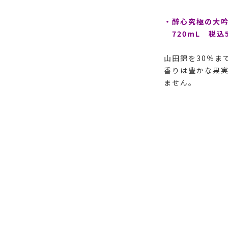
・醉心究極の大
720mL 税込5
山田錦を30％
香りは豊かな果
ません。