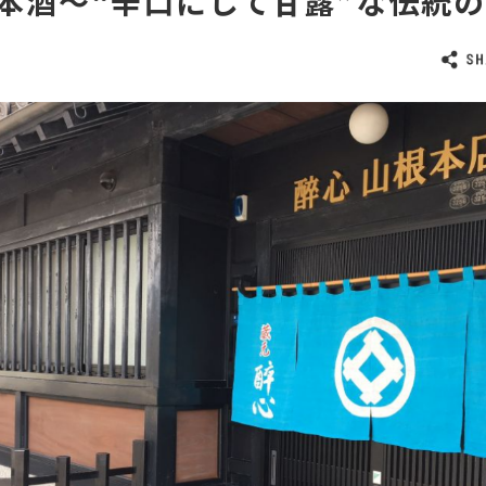
本酒～“辛口にして甘露”な伝統