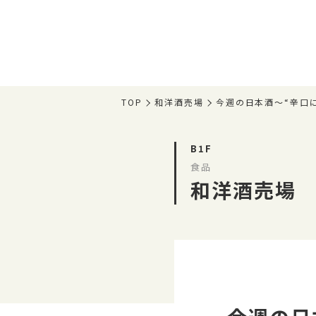
TOP
和洋酒売場
今週の日本酒～“辛口
B1F
食品
和洋酒売場