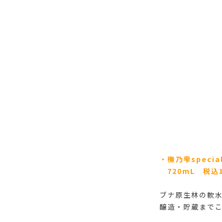
・橅乃雫speci
720mL 税込1
ブナ原生林の軟
醸造・貯蔵まで