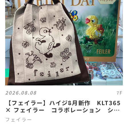
2026.08.08
7F
【フェイラー】ハイジ8月新作 KLT365
× フェイラー コラボレーション ショ
ルダーバック ニッティー
フェイラー