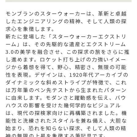
モンブランのスターウォーカーは、革新と卓越
したエンジニアリングの精神、そして人類の探
求心を象徴します。
新たに登場した「スターウォーカーエクストリ
ーム」は、その先駆的な遺産とエクストリーム
3.0の美学を融合させ、この探求の旅をさらに推
し進めます。ロケット打ち上げの力強いイメー
ジから着想を得て、野心、精密さ、無限の可能
性を表現。デザインは、1920年代アーカイブの
ダイナミックな斜めストライプが特徴で、これ
は万年筆のペン先テストから生まれたパターン
に由来します。モダンさと躍動感を伝え、バウ
ハウスの影響を受けた幾何学的なビジュアル
は、現代の探検家向けに再構築されました。機
能性と洗練されたスタイルを兼ね備え、大胆な
始まり、恐れを知らない探求、そして人類の精
神の無限の上昇を象徴する筆記具です。