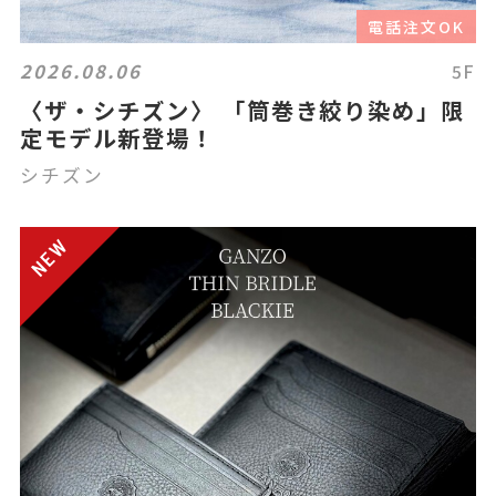
電話注文OK
2026.08.06
5F
〈ザ・シチズン〉 「筒巻き絞り染め」限
定モデル新登場！
シチズン