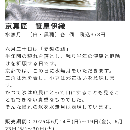
京菓匠 笹屋伊織
水無月 （白・黒糖）各1個 税込378円
六月三十日は「夏越の祓」
半年間の穢れを落とし、残り半年の健康と厄除
けを祈願する日です。
京都では、この日に水無月をいただきます。
三角は氷を表し、小豆は邪気払いを意味しま
す。
かつて氷は庶民にとって口にすることも見るこ
ともできない貴重なものでした。
そんな憧れの氷を水無月は表現しています。
販売期間：2026年6月14日(日)〜19日(金)、6月
23日(火)〜30日(火)