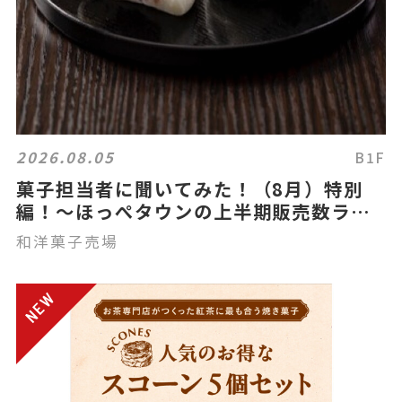
2026.08.05
B1F
菓子担当者に聞いてみた！（8月）特別
編！～ほっぺタウンの上半期販売数ラン
キング～
和洋菓子売場