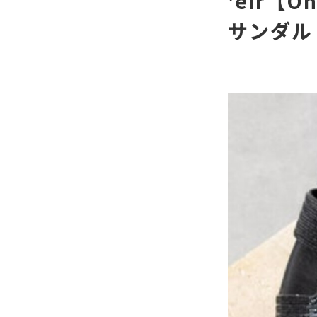
'eir【
サンダル