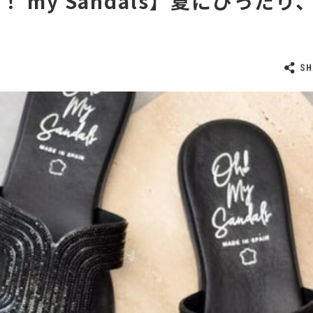
Oh！ my Sandals】夏にぴった