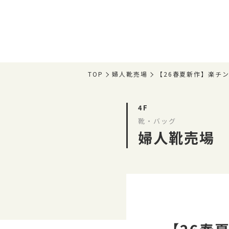
TOP
婦人靴売場
【26春夏新作】楽チ
4F
靴・バッグ
婦人靴売場