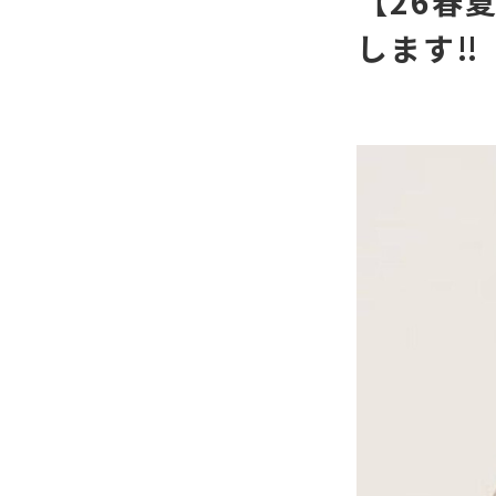
【26春
します‼︎