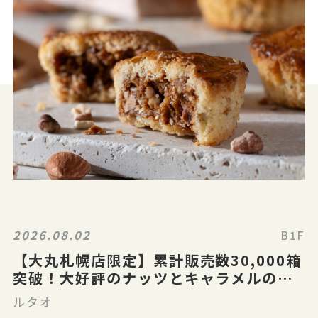
2026.08.02
B1F
【大丸札幌店限定】累計販売数30,000箱
突破！大好評のナッツとキャラメルのガ
レット「ガレナッティ」
ルタオ