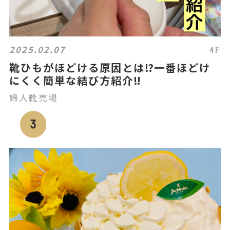
2025.02.07
4F
靴ひもがほどける原因とは⁉️一番ほどけ
にくく簡単な結び方紹介‼️
婦人靴売場