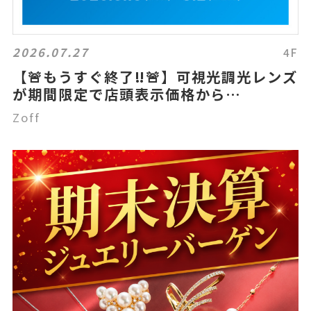
2026.07.27
4F
【🚨もうすぐ終了‼🚨】可視光調光レンズ
が期間限定で店頭表示価格から
20%OFF！😎✨
Zoff