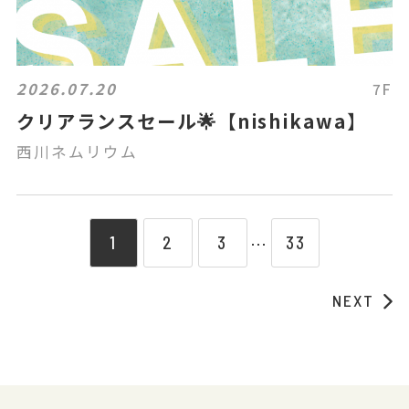
2026.07.20
7F
クリアランスセール🌟【nishikawa】
西川ネムリウム
1
2
3
33
⋯
NEXT