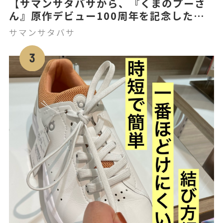
【サマンサタバサから、『くまのプーさ
ん』原作デビュー100周年を記念した
「クラシック プー」コレクションを発
サマンサタバサ
売！】