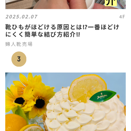
2025.02.07
4F
靴ひもがほどける原因とは⁉️一番ほどけ
にくく簡単な結び方紹介‼️
婦人靴売場