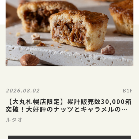
2026.08.02
B1F
【大丸札幌店限定】累計販売数30,000箱
突破！大好評のナッツとキャラメルのガ
レット「ガレナッティ」
ルタオ