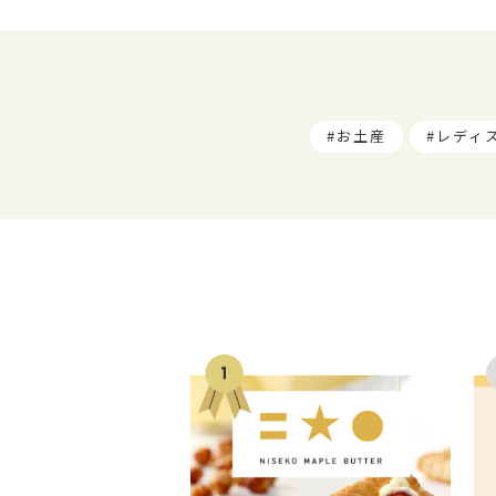
お土産
レディ