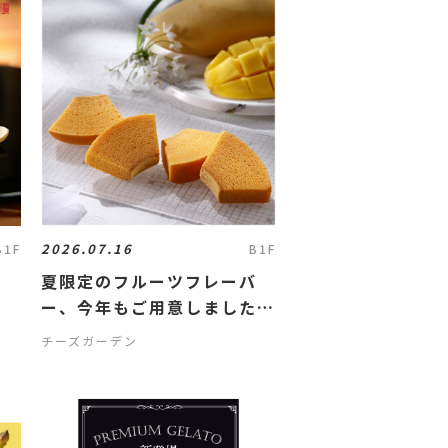
2026.07.16
B1F
B1F
羊
夏限定のフルーツフレーバ
ー、今年もご用意しました
✨『マンゴーチーズバウム』
チーズガーデン