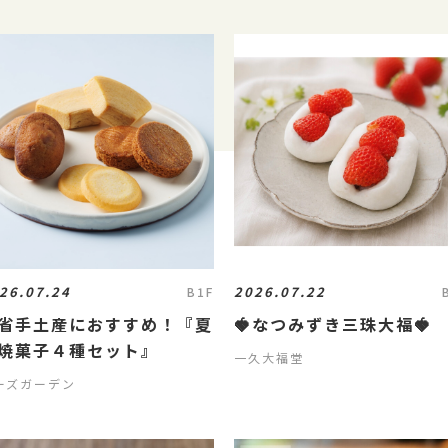
26.07.24
2026.07.22
B1F
省手土産におすすめ！『夏
🍓なつみずき三珠大福🍓
焼菓子４種セット』
一久大福堂
ーズガーデン