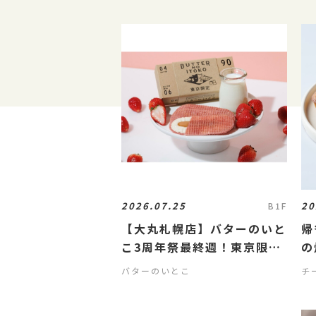
2026.07.25
20
B1F
【大丸札幌店】バターのいと
帰
こ3周年祭最終週！東京限定
の
「いちごミルク」登場🍓
バターのいとこ
チ