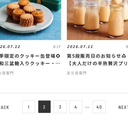
26.07.12
2026.07.11
B1F
季限定のクッキー缶登場🌻
第5段販売日のお知らせ🍮
和三盆糖入りクッキー・ガ
【大人だけの半熟贅沢プ
ット缶】
ン】
立音衛門
足立音衛門
1
2
3
4
⋯
40
BACK
NEX