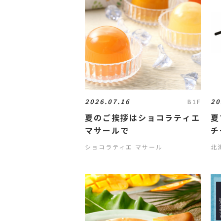
2026.07.16
20
B1F
夏のご挨拶はショコラティエ
夏
マサールで
チ
剤
ショコラティエ マサール
北