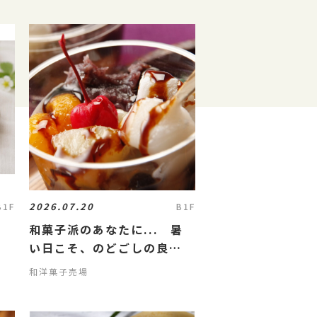
2026.07.20
B1F
B1F
和菓子派のあなたに... 暑
い日こそ、のどごしの良
い“あんみつ”を！
和洋菓子売場