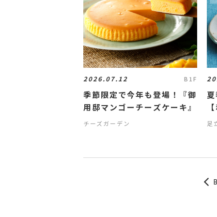
2026.07.12
20
B1F
季節限定で今年も登場！『御
夏
用邸マンゴーチーズケーキ』
【
レ
チーズガーデン
足