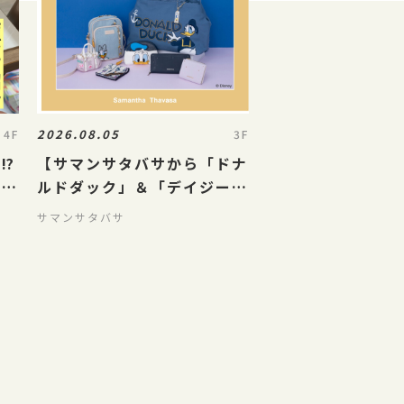
2026.08.05
4F
3F
⁉️
【サマンサタバサから「ドナ
結び
ルドダック」＆「デイジーダ
ック」のコレクションアイテ
サマンサタバサ
ムを発売！】