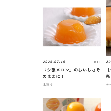
2026.07.19
20
B1F
『夕張メロン』のおいしさそ
【
のままに！
売
北菓楼
チ