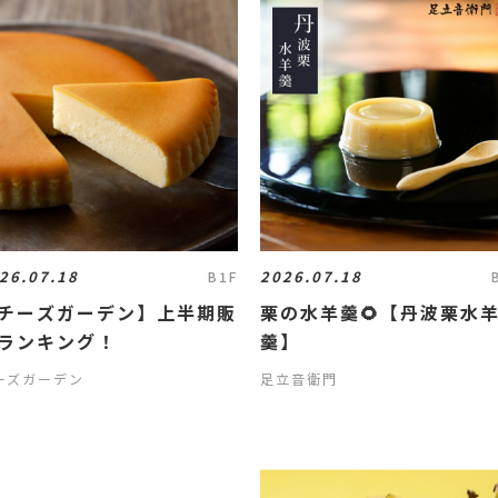
26.07.18
2026.07.18
B1F
チーズガーデン】上半期販
栗の水羊羹🌻【丹波栗水
ランキング！
羹】
ーズガーデン
足立音衛門