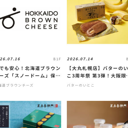
26.07.16
2026.07.14
B1F
でも安心！北海道ブラウン
【大丸札幌店】バターの
ーズ「スノードーム」保冷
こ3周年祭 第3弾！大阪限
無料キャンペーン
「チョコバナナ」登場🍌
海道ブラウンチーズ
バターのいとこ