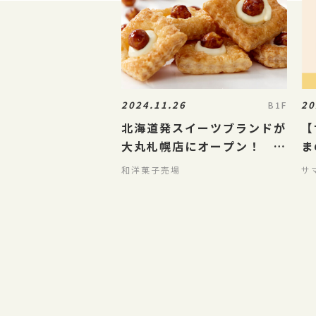
2024.11.26
20
B1F
北海道発スイーツブランドが
【
大丸札幌店にオープン！ ニ
ま
セコメイプルバター
1
和洋菓子売場
サ
シ
を