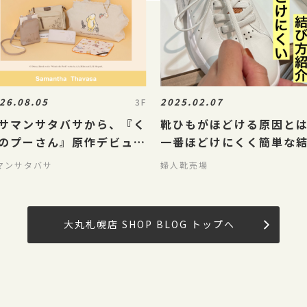
26.08.05
2025.02.07
3F
サマンサタバサから、『く
靴ひもがほどける原因とは
のプーさん』原作デビュー
一番ほどけにくく簡単な
00周年を記念した 「クラ
方紹介‼️
マンサタバサ
婦人靴売場
ック プー」コレクション
発売！】
大丸札幌店 SHOP BLOG トップへ